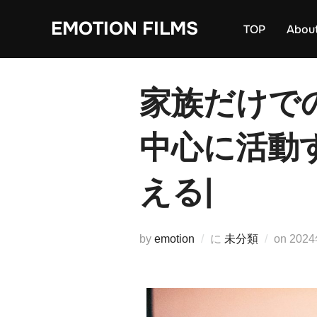
EMOTION FILMS
TOP
Abou
家族だけで
中心に活動
える|
by
emotion
に
未分類
on
202