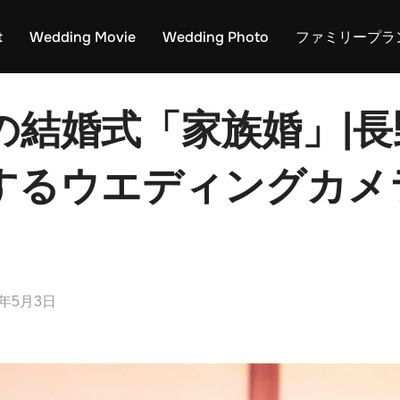
t
Wedding Movie
Wedding Photo
ファミリープラ
の結婚式「家族婚」|長
するウエディングカメ
4年5月3日